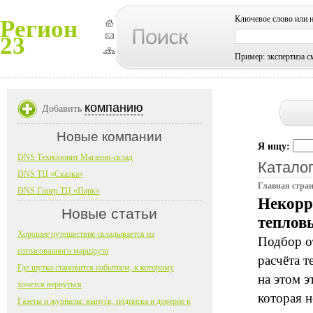
Ключевое слово или 
Регион
23
Пример: экспертиза с
компанию
Добавить
Новые компании
Я ищу:
DNS Технопоинт Магазин-склад
Каталог
DNS ТЦ «Сказка»
Главная стра
DNS Гипер ТЦ «Парк»
Некорр
Новые статьи
теплов
Хорошее путешествие складывается из
Подбор о
согласованного маршрута
расчёта 
Где шутка становится событием, к которому
на этом э
хочется вернуться
которая 
Газеты и журналы: выпуск, подписка и доверие к