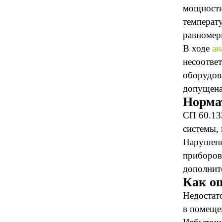
мощности
температ
равномер
В ходе
ан
несоотве
оборудова
допущена
Норма
СП 60.13
системы,
Нарушени
приборов
дополнит
Как о
Недостат
в помеще