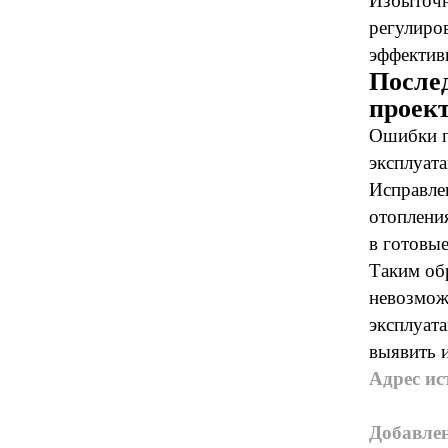
Избыточн
регулиров
эффектив
После
проек
Ошибки п
эксплуата
Исправле
отоплени
в готовые
Таким об
невозможе
эксплуат
выявить и
Адрес ис
Добавле