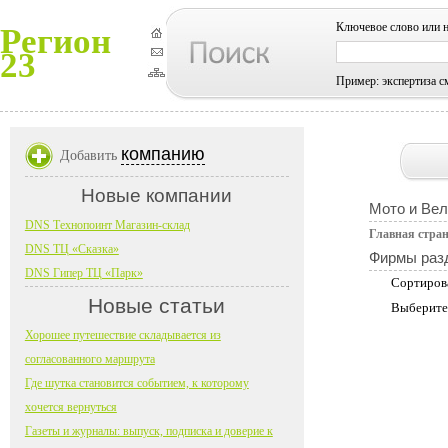
Ключевое слово или 
Регион
23
Пример: экспертиза с
компанию
Добавить
Новые компании
Мото и Вел
DNS Технопоинт Магазин-склад
Главная стра
DNS ТЦ «Сказка»
Фирмы раз
DNS Гипер ТЦ «Парк»
Сортиров
Новые статьи
Выберите
Хорошее путешествие складывается из
согласованного маршрута
Где шутка становится событием, к которому
хочется вернуться
Газеты и журналы: выпуск, подписка и доверие к