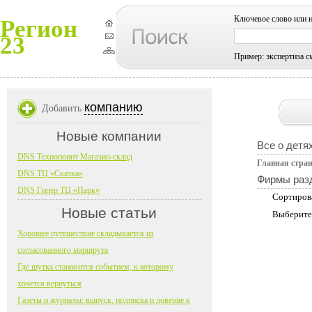
Ключевое слово или 
Регион
23
Пример: экспертиза с
компанию
Добавить
Новые компании
Все о детя
DNS Технопоинт Магазин-склад
Главная стра
DNS ТЦ «Сказка»
Фирмы раз
DNS Гипер ТЦ «Парк»
Сортиров
Новые статьи
Выберите
Хорошее путешествие складывается из
согласованного маршрута
Где шутка становится событием, к которому
хочется вернуться
Газеты и журналы: выпуск, подписка и доверие к