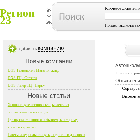
Ключевое слово или 
Регион
23
Пример: экспертиза с
компанию
Добавить
Новые компании
Автошколы
DNS Технопоинт Магазин-склад
Главная стра
DNS ТЦ «Сказка»
Объявлени
DNS Гипер ТЦ «Парк»
Сортиров
Новые статьи
Выберите
Хорошее путешествие складывается из
согласованного маршрута
Где шутка становится событием, к которому
хочется вернуться
Газеты и журналы: выпуск, подписка и доверие к