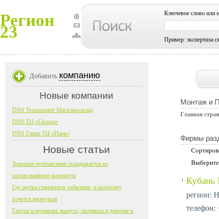
Ключевое слово или 
Регион
23
Пример: экспертиза с
компанию
Добавить
Новые компании
Монтаж и 
DNS Технопоинт Магазин-склад
Главная стра
DNS ТЦ «Сказка»
DNS Гипер ТЦ «Парк»
Фирмы раз
Новые статьи
Сортиров
Выберите
Хорошее путешествие складывается из
согласованного маршрута
Кубань 
1.
Где шутка становится событием, к которому
регион: Н
хочется вернуться
телефон: 
Газеты и журналы: выпуск, подписка и доверие к