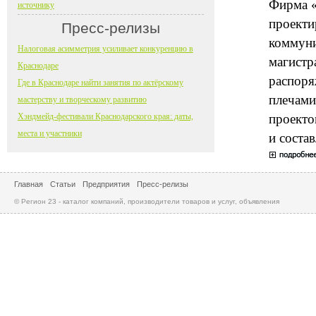
Фирма «
источнику
проекти
Пресс-релизы
коммуни
Налоговая асимметрия усиливает конкуренцию в
магистр
Краснодаре
распоря
Где в Краснодаре найти занятия по актёрскому
плечами
мастерству и творческому развитию
Хэндмейд-фестивали Краснодарского края: даты,
проекто
места и участники
и соста
Главная
Статьи
Предприятия
Пресс-релизы
© Регион 23 - каталог компаний, производители товаров и услуг, объявления