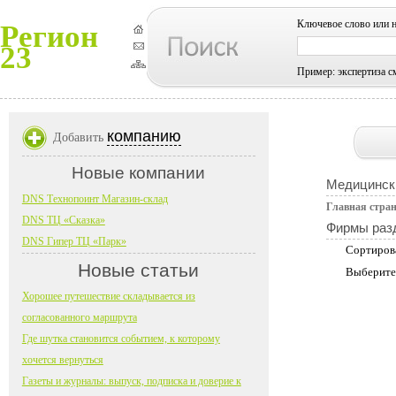
Ключевое слово или 
Регион
23
Пример: экспертиза с
компанию
Добавить
Новые компании
Медицинск
DNS Технопоинт Магазин-склад
Главная стра
DNS ТЦ «Сказка»
Фирмы раз
DNS Гипер ТЦ «Парк»
Сортиров
Новые статьи
Выберите
Хорошее путешествие складывается из
согласованного маршрута
Где шутка становится событием, к которому
хочется вернуться
Газеты и журналы: выпуск, подписка и доверие к