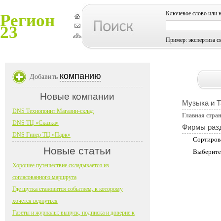
Ключевое слово или 
Регион
23
Пример: экспертиза с
компанию
Добавить
Новые компании
Музыка и 
DNS Технопоинт Магазин-склад
Главная стра
DNS ТЦ «Сказка»
Фирмы раз
DNS Гипер ТЦ «Парк»
Сортиров
Новые статьи
Выберите
Хорошее путешествие складывается из
согласованного маршрута
Где шутка становится событием, к которому
хочется вернуться
Газеты и журналы: выпуск, подписка и доверие к