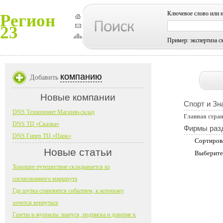
Ключевое слово или 
Регион
23
Пример: экспертиза с
компанию
Добавить
Новые компании
Спорт и Зн
DNS Технопоинт Магазин-склад
Главная стра
DNS ТЦ «Сказка»
Фирмы раз
DNS Гипер ТЦ «Парк»
Сортиров
Новые статьи
Выберите
Хорошее путешествие складывается из
согласованного маршрута
Где шутка становится событием, к которому
хочется вернуться
Газеты и журналы: выпуск, подписка и доверие к