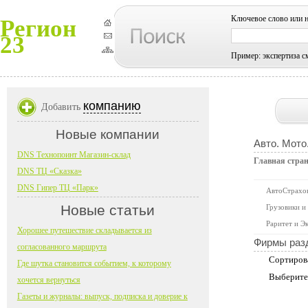
Ключевое слово или 
Регион
23
Пример: экспертиза с
компанию
Добавить
Новые компании
Авто. Мото
DNS Технопоинт Магазин-склад
Главная стра
DNS ТЦ «Сказка»
DNS Гипер ТЦ «Парк»
АвтоСтрахо
Новые статьи
Грузовики и
Раритет и Э
Хорошее путешествие складывается из
Фирмы раз
согласованного маршрута
Сортиров
Где шутка становится событием, к которому
Выберите
хочется вернуться
Газеты и журналы: выпуск, подписка и доверие к