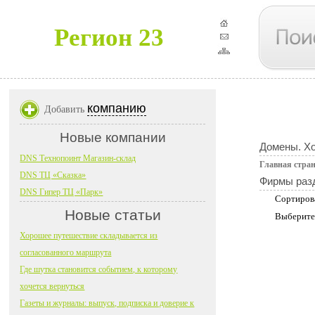
Регион 23
компанию
Добавить
Новые компании
Домены. Хо
DNS Технопоинт Магазин-склад
Главная стра
DNS ТЦ «Сказка»
Фирмы раз
DNS Гипер ТЦ «Парк»
Сортиров
Новые статьи
Выберите
Хорошее путешествие складывается из
согласованного маршрута
Где шутка становится событием, к которому
хочется вернуться
Газеты и журналы: выпуск, подписка и доверие к