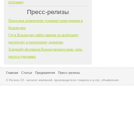
источнику
Пресс-релизы
Налоговая асимметрия усиливает конкуренцию в
Краснодаре
Где в Краснодаре найти занятия по актёрскому
мастерству и творческому развитию
Хэндмейд-фестивали Краснодарского края: даты,
места и участники
Главная
Статьи
Предприятия
Пресс-релизы
© Регион 23 - каталог компаний, производители товаров и услуг, объявления