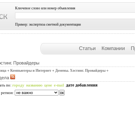
Ключевое слово или номер объявления
Пример: экспертиза сметной документации
Статьи
Компании
П
стинг. Провайдеры
ница
Компьютеры и Интернет
Домены. Хостинг. Провайдеры
дела
дате добавления
ать по:
городу
названию
цене
e-mail
 регион: