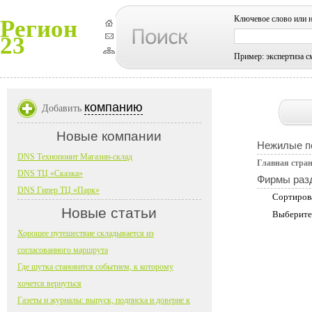
Ключевое слово или 
Регион
23
Пример: экспертиза с
компанию
Добавить
Новые компании
Нежилые п
DNS Технопоинт Магазин-склад
Главная стра
DNS ТЦ «Сказка»
Фирмы раз
DNS Гипер ТЦ «Парк»
Сортиров
Новые статьи
Выберите
Хорошее путешествие складывается из
согласованного маршрута
Где шутка становится событием, к которому
хочется вернуться
Газеты и журналы: выпуск, подписка и доверие к