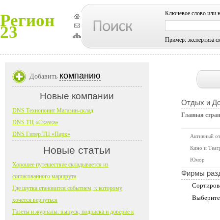
Ключевое слово или 
Регион
23
Пример: экспертиза с
компанию
Добавить
Новые компании
Отдых и До
DNS Технопоинт Магазин-склад
Главная стра
DNS ТЦ «Сказка»
DNS Гипер ТЦ «Парк»
Активный о
Новые статьи
Кино и Теат
Юмор
Хорошее путешествие складывается из
Фирмы раз
согласованного маршрута
Сортиров
Где шутка становится событием, к которому
Выберите
хочется вернуться
Газеты и журналы: выпуск, подписка и доверие к