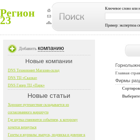
Ключевое слово или 
Регион
23
Пример: экспертиза с
компанию
Добавить
Новые компании
Горнолыжн
DNS Технопоинт Магазин-склад
Главная стра
DNS ТЦ «Сказка»
Фирмы раз
DNS Гипер ТЦ «Парк»
Сортиров
Новые статьи
Выберите
Хорошее путешествие складывается из
согласованного маршрута
Где шутка становится событием, к которому
хочется вернуться
Газеты и журналы: выпуск, подписка и доверие к